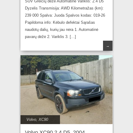
SUV Greičių dėžė Automatinė Variklis: 2.4 D5
Dyzelis Transmisija: AWD Kilometražas (km):
239 000 Spalva: Juoda Spalvos kodas: 019-26
Papildoma info: Kėbulo defektai Sąrašas
naudotų dalių, kurių jau nėra 1. Automatinė
pavarų dėžė 2. Variklis 3. […]
→
Volvo
,
XC90
Volvo XC90 2.4 D5, 2004,