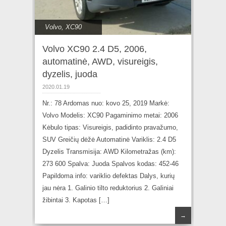
Volvo
,
XC90
Volvo XC90 2.4 D5, 2006,
automatinė, AWD, visureigis,
dyzelis, juoda
2020.01.19
Nr.: 78 Ardomas nuo: kovo 25, 2019 Markė:
Volvo Modelis: XC90 Pagaminimo metai: 2006
Kėbulo tipas: Visureigis, padidinto pravažumo,
SUV Greičių dėžė Automatinė Variklis: 2.4 D5
Dyzelis Transmisija: AWD Kilometražas (km):
273 600 Spalva: Juoda Spalvos kodas: 452-46
Papildoma info: variklio defektas Dalys, kurių
jau nėra 1. Galinio tilto reduktorius 2. Galiniai
žibintai 3. Kapotas […]
→