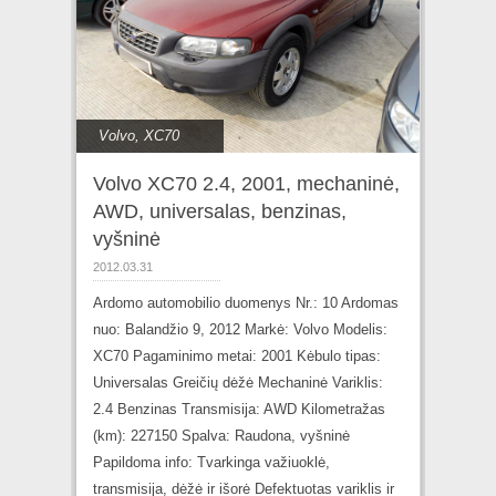
Volvo
,
XC70
Volvo XC70 2.4, 2001, mechaninė,
AWD, universalas, benzinas,
vyšninė
2012.03.31
Ardomo automobilio duomenys Nr.: 10 Ardomas
nuo: Balandžio 9, 2012 Markė: Volvo Modelis:
XC70 Pagaminimo metai: 2001 Kėbulo tipas:
Universalas Greičių dėžė Mechaninė Variklis:
2.4 Benzinas Transmisija: AWD Kilometražas
(km): 227150 Spalva: Raudona, vyšninė
Papildoma info: Tvarkinga važiuoklė,
transmisija, dėžė ir išorė Defektuotas variklis ir