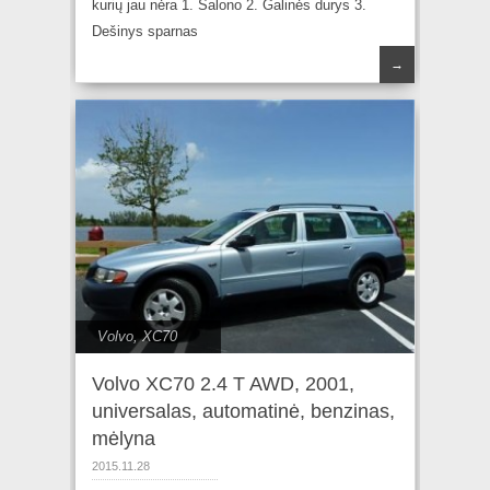
kurių jau nėra 1. Salono 2. Galinės durys 3.
Dešinys sparnas
→
Volvo
,
XC70
Volvo XC70 2.4 T AWD, 2001,
universalas, automatinė, benzinas,
mėlyna
2015.11.28