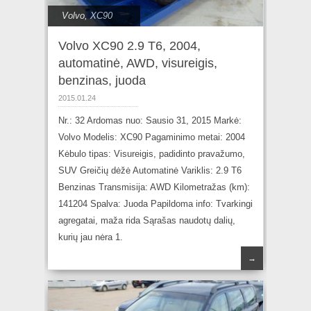
Volvo
,
XC90
Volvo XC90 2.9 T6, 2004,
automatinė, AWD, visureigis,
benzinas, juoda
2015.01.24
Nr.: 32 Ardomas nuo: Sausio 31, 2015 Markė:
Volvo Modelis: XC90 Pagaminimo metai: 2004
Kėbulo tipas: Visureigis, padidinto pravažumo,
SUV Greičių dėžė Automatinė Variklis: 2.9 T6
Benzinas Transmisija: AWD Kilometražas (km):
141204 Spalva: Juoda Papildoma info: Tvarkingi
agregatai, maža rida Sąrašas naudotų dalių,
kurių jau nėra 1.
→