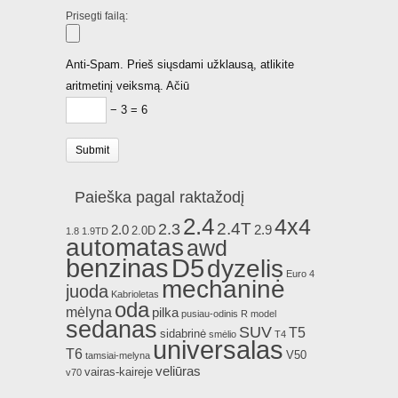
Prisegti failą:
Anti-Spam. Prieš siųsdami užklausą, atlikite
aritmetinį veiksmą. Ačiū
− 3 = 6
Paieška pagal raktažodį
2.4
4x4
2.4T
2.3
2.0
2.9
2.0D
1.8
1.9TD
automatas
awd
benzinas
D5
dyzelis
Euro 4
mechaninė
juoda
Kabrioletas
oda
mėlyna
pilka
pusiau-odinis
R model
sedanas
SUV
T5
sidabrinė
smėlio
T4
universalas
T6
V50
tamsiai-melyna
veliūras
vairas-kaireje
v70