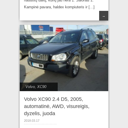
naudotų dalių, kurių jau nėra 1. Salonas 2.
Kampinė pavara, haldex kompiuteris ir […]
→
Volvo
,
XC90
Volvo XC90 2.4 D5, 2005,
automatinė, AWD, visureigis,
dyzelis, juoda
2018.03.17