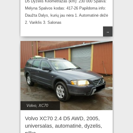
D5 Dyzelis Kilometražas (km): 230 000 Spalva:
Mėlyna Spalvos kodas: 417-26 Papildoma info:
Daužta Dalys, kurių jau nėra 1. Automatinė dėžė
2. Variklis 3. Salonas
→
Volvo
,
XC70
Volvo XC70 2.4 D5 AWD, 2005,
universalas, automatinė, dyzelis,