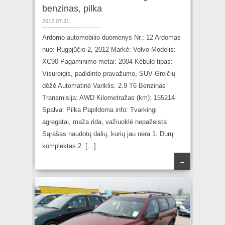
benzinas, pilka
2012.07.31
Ardomo automobilio duomenys Nr.: 12 Ardomas
nuo: Rugpjūčio 2, 2012 Markė: Volvo Modelis:
XC90 Pagaminimo metai: 2004 Kėbulo tipas:
Visureigis, padidinto pravažumo, SUV Greičių
dėžė Automatinė Variklis: 2.9 T6 Benzinas
Transmisija: AWD Kilometražas (km): 155214
Spalva: Pilka Papildoma info: Tvarkingi
agregatai, maža rida, važiuoklė nepažeista
Sąrašas naudotų dalių, kurių jau nėra 1. Durų
komplektas 2. […]
→