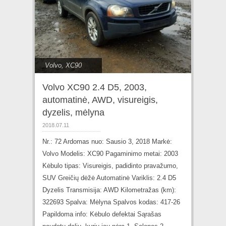
Volvo
,
XC90
Volvo XC90 2.4 D5, 2003,
automatinė, AWD, visureigis,
dyzelis, mėlyna
2018.07.11
Nr.: 72 Ardomas nuo: Sausio 3, 2018 Markė:
Volvo Modelis: XC90 Pagaminimo metai: 2003
Kėbulo tipas: Visureigis, padidinto pravažumo,
SUV Greičių dėžė Automatinė Variklis: 2.4 D5
Dyzelis Transmisija: AWD Kilometražas (km):
322693 Spalva: Mėlyna Spalvos kodas: 417-26
Papildoma info: Kėbulo defektai Sąrašas