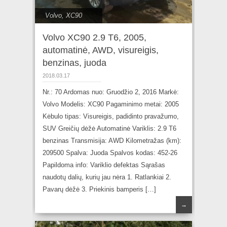
Volvo
,
XC90
Volvo XC90 2.9 T6, 2005,
automatinė, AWD, visureigis,
benzinas, juoda
2018.03.17
Nr.: 70 Ardomas nuo: Gruodžio 2, 2016 Markė:
Volvo Modelis: XC90 Pagaminimo metai: 2005
Kėbulo tipas: Visureigis, padidinto pravažumo,
SUV Greičių dėžė Automatinė Variklis: 2.9 T6
benzinas Transmisija: AWD Kilometražas (km):
209500 Spalva: Juoda Spalvos kodas: 452-26
Papildoma info: Variklio defektas Sąrašas
naudotų dalių, kurių jau nėra 1. Ratlankiai 2.
Pavarų dėžė 3. Priekinis bamperis […]
→