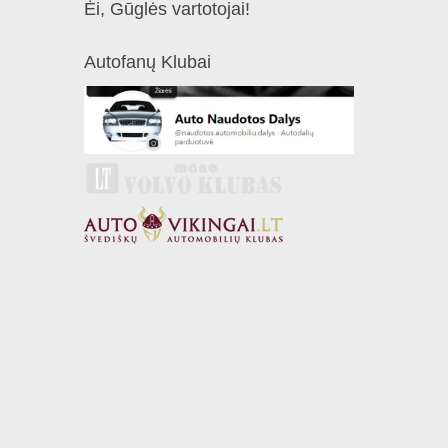
Ėi, Gūglės vartotojai!
Autofanų Klubai