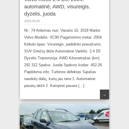
automatinė, AWD, visureigis,
dyzelis, juoda
2018.09.09
Nr.: 74 Ardomas nuo: Vasario 10, 2018 Markė:
Volvo Modelis: XC90 Pagaminimo metai: 2004
Kėbulo tipas: Visureigis, padidinto pravažumo,
SUV Greičių dėžė Automatinė Variklis: 2.4 D5
Dyzelis Transmisija: AWD Kilometražas (km):
292 312 Spalva: Juoda Spalvos kodas: 452-26
Papildoma info: Turbinos defektas Sąrašas
naudotų dalių, kurių jau nėra 1. Automatinė
pavarų dėžė 2. Kampinė pavara […]
→