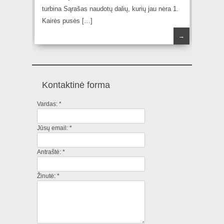
turbina Sąrašas naudotų dalių, kurių jau nėra 1.
Kairės pusės […]
→
Kontaktinė forma
Vardas:
*
Jūsų email:
*
Antraštė:
*
Žinutė:
*