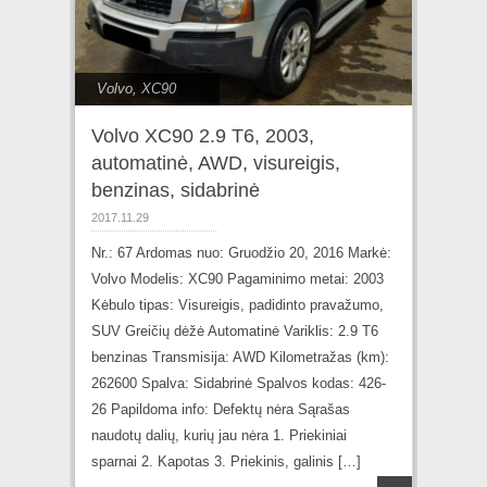
Volvo
,
XC90
Volvo XC90 2.9 T6, 2003,
automatinė, AWD, visureigis,
benzinas, sidabrinė
2017.11.29
Nr.: 67 Ardomas nuo: Gruodžio 20, 2016 Markė:
Volvo Modelis: XC90 Pagaminimo metai: 2003
Kėbulo tipas: Visureigis, padidinto pravažumo,
SUV Greičių dėžė Automatinė Variklis: 2.9 T6
benzinas Transmisija: AWD Kilometražas (km):
262600 Spalva: Sidabrinė Spalvos kodas: 426-
26 Papildoma info: Defektų nėra Sąrašas
naudotų dalių, kurių jau nėra 1. Priekiniai
sparnai 2. Kapotas 3. Priekinis, galinis […]