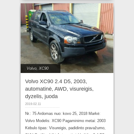
Volvo
,
XC90
Volvo XC90 2.4 D5, 2003,
automatinė, AWD, visureigis,
dyzelis, juoda
2019.02.11
Nr.: 75 Ardomas nuo: kovo 25, 2018 Markė:
Volvo Modelis: XC90 Pagaminimo metai: 2003
Kėbulo tipas: Visureigis, padidinto pravažumo,