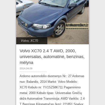
Volvo
,
XC70
Volvo XC70 2.4 T AWD, 2000,
universalas, automatinė, benzinas,
mėlyna
2014.04.09
Ardomo automobilio duomenys Nr.: 27 Ardomas
nuo: Balandis, 2014 Markė: Volvo Modelis:
XC70 Kėbulo nr: YV1SZ58K711 Pagaminimo
metai: 2000 Kėbulo tipas: Universalas Greičių
dėžė Automatinė Transmisija: AWD Variklis: 2.4
T Benzinas Kilometražas (km): 221851 Spalva: