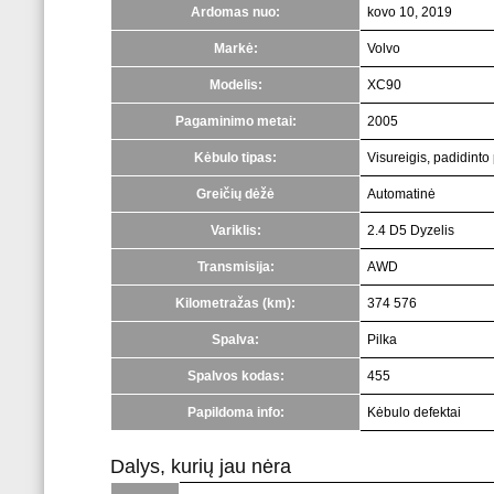
Ardomas nuo:
kovo 10, 2019
Markė:
Volvo
Modelis:
XC90
Pagaminimo metai:
2005
Kėbulo tipas:
Visureigis, padidint
Greičių dėžė
Automatinė
Variklis:
2.4 D5 Dyzelis
Transmisija:
AWD
Kilometražas (km):
374 576
Spalva:
Pilka
Spalvos kodas:
455
Papildoma info:
Kėbulo defektai
Dalys, kurių jau nėra