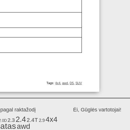
Tags:
4x4
,
awd
,
D5
,
SUV
pagal raktažodį
Ėi, Gūglės vartotojai!
2.4
4x4
2.4T
2.3
2.9
2.0D
atas
awd