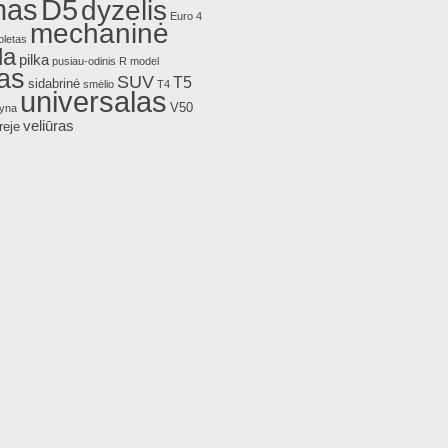
nas
D5
dyzelis
Euro 4
mechaninė
oletas
da
pilka
pusiau-odinis
R model
as
SUV
T5
sidabrinė
smėlio
T4
universalas
V50
lyna
veliūras
reje