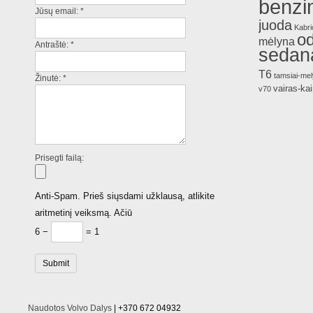
benzi
Jūsų email:
*
juoda
Kabri
o
mėlyna
Antraštė:
*
sedan
T6
tamsiai-me
Žinutė:
*
vairas-kai
v70
Prisegti failą:
Anti-Spam. Prieš siųsdami užklausą, atlikite
aritmetinį veiksmą. Ačiū
6 −
= 1
Naudotos Volvo Dalys
| +370 672 04932