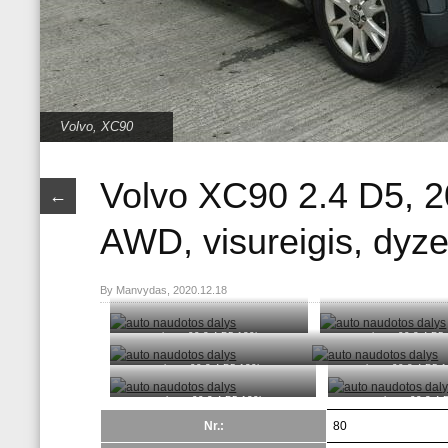
Volvo
,
XC90
Volvo XC90 2.4 D5, 2
←
AWD, visureigis, dyzel
By Manvydas, 2020.12.18
volvo xc90 2.4 D5 120kw
volvo xc90 2.4 D5
volvo xc90 2.4 D5 120kw
volvo xc90 2.4 D5 
volvo xc90 2.4 D5 120kw
volvo xc90 2.4
Nr.:
80