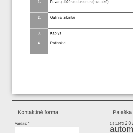
1.
Pavarų dėžės reduktorius (razdatkė)
2.
Galiniai žibintai
3.
Kablys
4.
Ratlankiai
Kontaktinė forma
Paieška 
2.0
Vardas:
*
1.8
1.9TD
autom