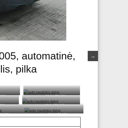
005, automatinė,
→
is, pilka
 120kw
volvo xc90 2.4 D5 120kw
120kw
volvo xc90 2.4 D5 120kw
 D5 120kw
volvo xc90 2.4 D5 120kw