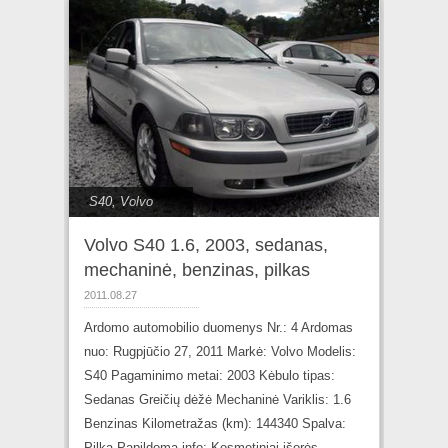
S40
,
Volvo
Volvo S40 1.6, 2003, sedanas,
mechaninė, benzinas, pilkas
2011.08.27
Ardomo automobilio duomenys Nr.: 4 Ardomas
nuo: Rugpjūčio 27, 2011 Markė: Volvo Modelis:
S40 Pagaminimo metai: 2003 Kėbulo tipas:
Sedanas Greičių dėžė Mechaninė Variklis: 1.6
Benzinas Kilometražas (km): 144340 Spalva:
Pilka Papildoma info: Kosmetiniai išorės