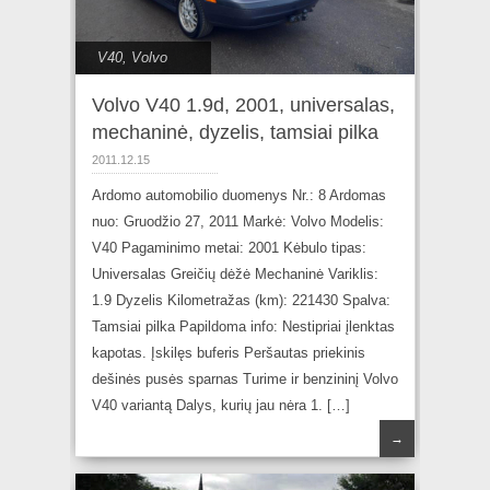
V40
,
Volvo
Volvo V40 1.9d, 2001, universalas,
mechaninė, dyzelis, tamsiai pilka
2011.12.15
Ardomo automobilio duomenys Nr.: 8 Ardomas
nuo: Gruodžio 27, 2011 Markė: Volvo Modelis:
V40 Pagaminimo metai: 2001 Kėbulo tipas:
Universalas Greičių dėžė Mechaninė Variklis:
1.9 Dyzelis Kilometražas (km): 221430 Spalva:
Tamsiai pilka Papildoma info: Nestipriai įlenktas
kapotas. Įskilęs buferis Peršautas priekinis
dešinės pusės sparnas Turime ir benzininį Volvo
V40 variantą Dalys, kurių jau nėra 1. […]
→