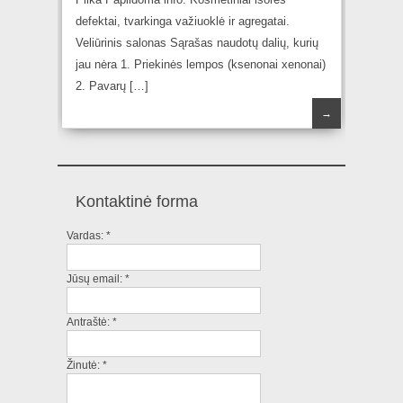
defektai, tvarkinga važiuoklė ir agregatai.
Veliūrinis salonas Sąrašas naudotų dalių, kurių
jau nėra 1. Priekinės lempos (ksenonai xenonai)
2. Pavarų […]
→
Kontaktinė forma
Vardas:
*
Jūsų email:
*
Antraštė:
*
Žinutė:
*