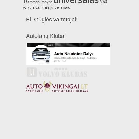
universalas
T6
V50
tamsiai-melyna
veliūras
vairas-kaireje
v70
Ėi, Gūglės vartotojai!
Autofanų Klubai