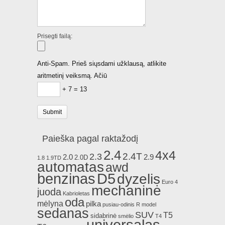
Prisegti failą:
Anti-Spam. Prieš siųsdami užklausą, atlikite
aritmetinį veiksmą. Ačiū
+ 7 = 13
Paieška pagal raktažodį
2.4
4x4
2.4T
2.3
2.0
2.9
2.0D
1.8
1.9TD
automatas
awd
benzinas
D5
dyzelis
Euro 4
mechaninė
juoda
Kabrioletas
oda
mėlyna
pilka
pusiau-odinis
R model
sedanas
SUV
T5
sidabrinė
smėlio
T4