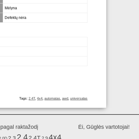
Mėlyna
Defektų nėra
Tags:
2.4T
,
4x4
,
automatas
,
awd
,
universalas
pagal raktažodį
Ėi, Gūglės vartotojai!
2.4
4x4
2.4T
2.3
2.9
2.0D