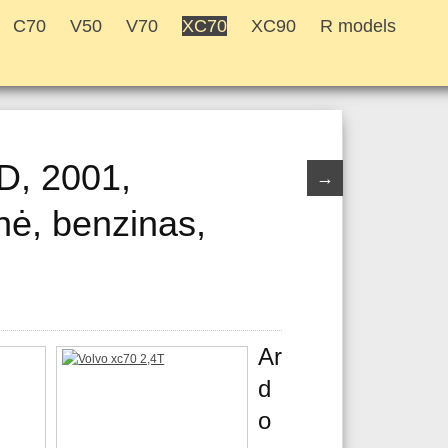
C70
V50
V70
XC70
XC90
R models
D, 2001,
→
nė, benzinas,
Ar
d
o