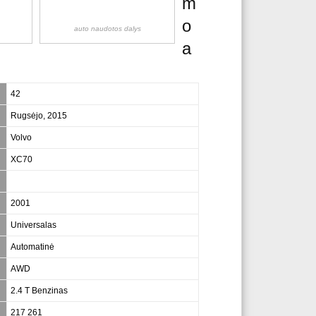
m
o
auto naudotos dalys
a
42
Rugsėjo, 2015
Volvo
XC70
2001
Universalas
Automatinė
AWD
2.4 T Benzinas
217 261