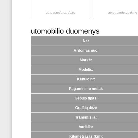
auto naudotos dalys
auto naudotos dalys
utomobilio duomenys
Nr.:
Ardomas nuo:
Markė:
Modelis:
Kėbulo nr:
Pagaminimo metai:
Kėbulo tipas:
Greičių dėžė
Transmisija:
Variklis:
Kilometražas (km):