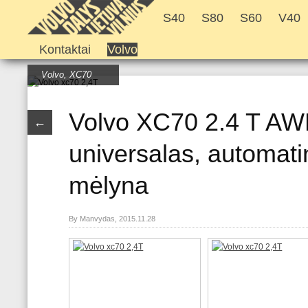
S40
S80
S60
V40
Kontaktai
Volvo
Volvo
,
XC70
Volvo XC70 2.4 T AW
←
universalas, automati
mėlyna
By Manvydas, 2015.11.28