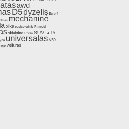
atas
awd
nas
D5
dyzelis
Euro 4
mechaninė
oletas
da
pilka
pusiau-odinis
R model
as
SUV
T5
sidabrinė
smėlio
T4
universalas
V50
lyna
veliūras
reje