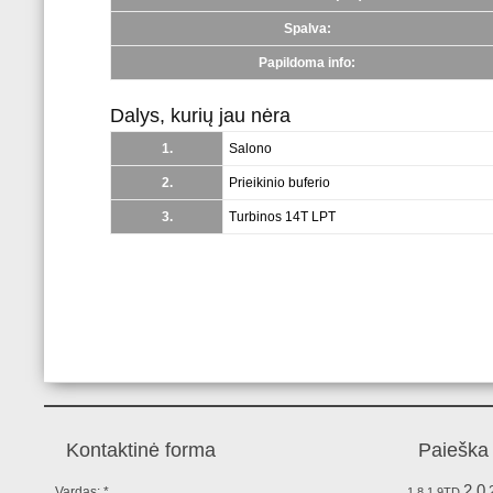
Spalva:
Papildoma info:
Dalys, kurių jau nėra
1.
Salono
2.
Prieikinio buferio
3.
Turbinos 14T LPT
Kontaktinė forma
Paieška 
2.0
Vardas:
*
1.8
1.9TD