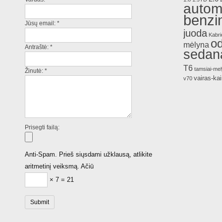
autom
benzi
Jūsų email:
*
juoda
Kabri
o
mėlyna
Antraštė:
*
sedan
T6
tamsiai-me
Žinutė:
*
vairas-kai
v70
Prisegti failą:
Anti-Spam. Prieš siųsdami užklausą, atlikite
aritmetinį veiksmą. Ačiū
× 7 = 21