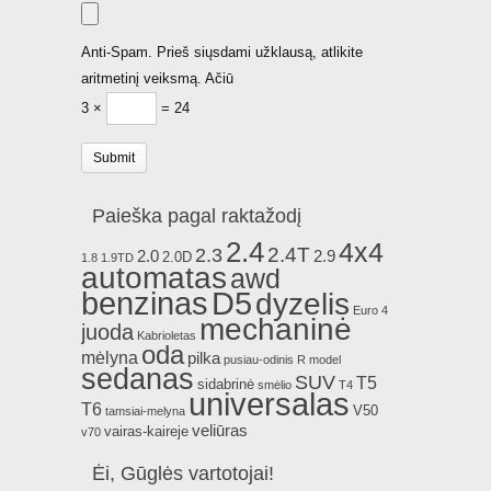
Anti-Spam. Prieš siųsdami užklausą, atlikite
aritmetinį veiksmą. Ačiū
3 ×
= 24
Paieška pagal raktažodį
2.4
4x4
2.4T
2.3
2.0
2.9
2.0D
1.8
1.9TD
automatas
awd
benzinas
D5
dyzelis
Euro 4
mechaninė
juoda
Kabrioletas
oda
mėlyna
pilka
pusiau-odinis
R model
sedanas
SUV
T5
sidabrinė
smėlio
T4
universalas
T6
V50
tamsiai-melyna
veliūras
vairas-kaireje
v70
Ėi, Gūglės vartotojai!