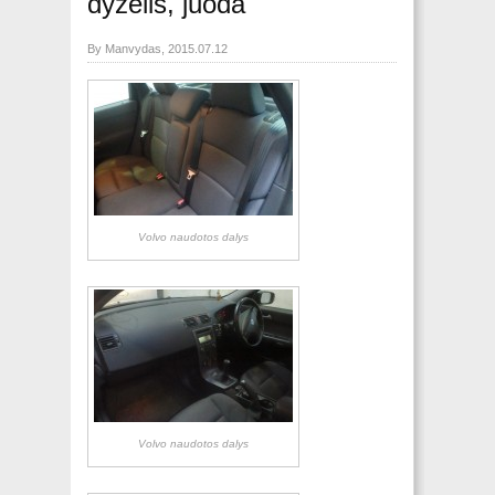
dyzelis, juoda
By Manvydas, 2015.07.12
Volvo naudotos dalys
Volvo naudotos dalys