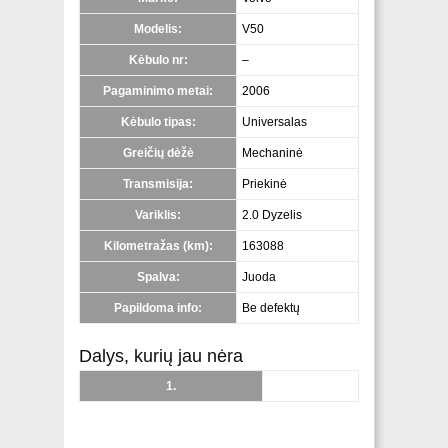
Modelis:
V50
Kėbulo nr:
–
Pagaminimo metai:
2006
Kėbulo tipas:
Universalas
Greičių dėžė
Mechaninė
Transmisija:
Priekinė
Variklis:
2.0 Dyzelis
Kilometražas (km):
163088
Spalva:
Juoda
Papildoma info:
Be defektų
Dalys, kurių jau nėra
1.