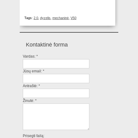
Tags:
2.0
,
dyzelis
,
mechaninė
,
V50
Kontaktinė forma
Vardas:
*
Jūsų email:
*
Antraštė:
*
Žinutė:
*
Prisegti failą: