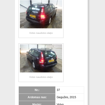
Volvo naudotos dalys
Volvo naudotos dalys
Nr.:
37
Ardomas nuo:
Gegužės, 2015
Markė:
Volvo