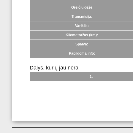
Greičių dėžė
Transmisija:
Variklis:
Kilometražas (km):
Spalva:
Papildoma info:
Dalys, kurių jau nėra
1.