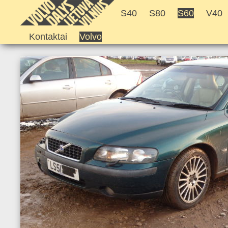
S40
S80
S60
V40
Kontaktai
Volvo