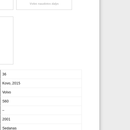
s
Volvo naudotos dalys
s
36
Kovo, 2015
Volvo
S60
–
2001
Sedanas