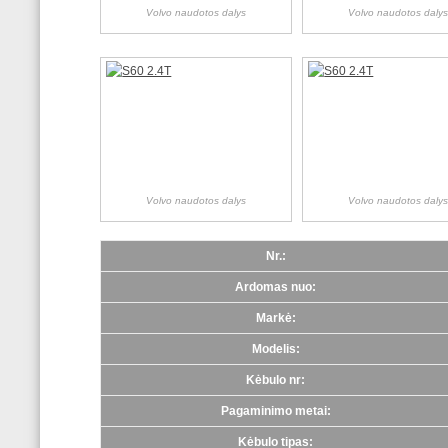
Volvo naudotos dalys
Volvo naudotos daly
Volvo naudotos dalys
Volvo naudotos daly
Nr.:
Ardomas nuo:
Markė:
Modelis:
Kėbulo nr:
Pagaminimo metai:
Kėbulo tipas: