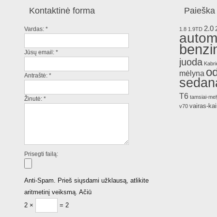
Kontaktinė forma
Paieška 
2.0
Vardas:
*
1.8
1.9TD
autom
benzi
Jūsų email:
*
juoda
Kabri
o
mėlyna
Antraštė:
*
sedan
T6
tamsiai-me
Žinutė:
*
vairas-kai
v70
Prisegti failą:
Anti-Spam. Prieš siųsdami užklausą, atlikite
aritmetinį veiksmą. Ačiū
2 ×
= 2