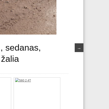
1, sedanas,
→
žalia