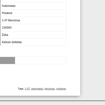
Automatas
Priekinė
2.4T Benzinas
156565
Žalia
Kėbulo defektai
Tags:
2.4T
,
automatas
,
benzinas
,
sedanas