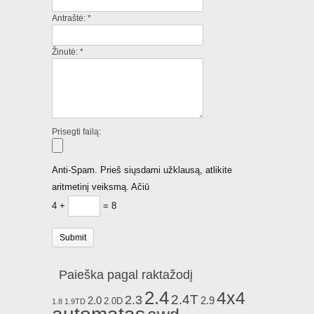
Antraštė:
*
Žinutė:
*
Prisegti failą:
Anti-Spam. Prieš siųsdami užklausą, atlikite
aritmetinį veiksmą. Ačiū
4 +
= 8
Paieška pagal raktažodį
2.4
4x4
2.4T
2.3
2.0
2.9
2.0D
1.8
1.9TD
automatas