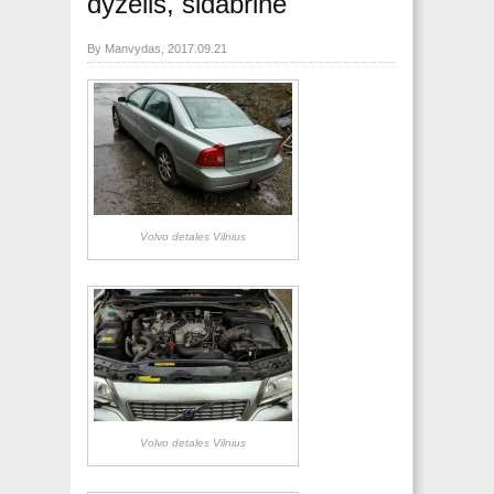
dyzelis, sidabrinė
By Manvydas, 2017.09.21
Volvo detales Vilnius
Volvo detales Vilnius