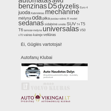
awd
benzinas
D5
dyzelis
Euro 4
mechaninė
juoda
Kabrioletas
oda
mėlyna
pilka
pusiau-odinis
R model
sedanas
SUV
T5
sidabrinė
smėlio
T4
universalas
T6
V50
tamsiai-melyna
veliūras
vairas-kaireje
v70
Ėi, Gūglės vartotojai!
Autofanų Klubai