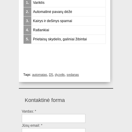
1.
Variklis
2.
Automatinė pavarų dėžė
3.
Kairys ir dešinys sparnai
4.
Ratlankiai
5.
Prietaisų skydelis, galiniai žibintai
Tags:
automatas
,
D5
,
dyzelis
,
sedanas
Kontaktinė forma
Vardas:
*
Jūsų email:
*