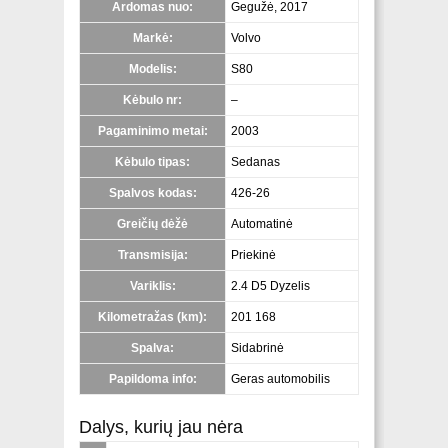
Ardomas nuo:
Gegužė, 2017
Markė:
Volvo
Modelis:
S80
Kėbulo nr:
–
Pagaminimo metai:
2003
Kėbulo tipas:
Sedanas
Spalvos kodas:
426-26
Greičių dėžė
Automatinė
Transmisija:
Priekinė
Variklis:
2.4 D5 Dyzelis
Kilometražas (km):
201 168
Spalva:
Sidabrinė
Papildoma info:
Geras automobilis
Dalys, kurių jau nėra