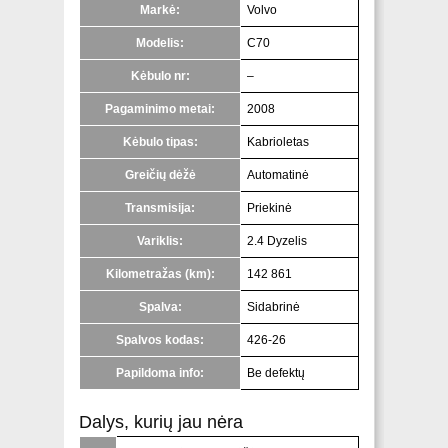
Markė:
Volvo
Modelis:
C70
Kėbulo nr:
–
Pagaminimo metai:
2008
Kėbulo tipas:
Kabrioletas
Greičių dėžė
Automatinė
Transmisija:
Priekinė
Variklis:
2.4 Dyzelis
Kilometražas (km):
142 861
Spalva:
Sidabrinė
Spalvos kodas:
426-26
Papildoma info:
Be defektų
Dalys, kurių jau nėra