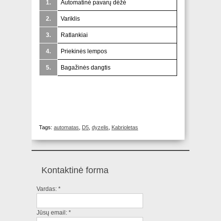
1.
Automatinė pavarų dėžė
2.
Variklis
3.
Ratlankiai
4.
Priekinės lempos
5.
Bagažinės dangtis
Tags:
automatas
,
D5
,
dyzelis
,
Kabrioletas
Kontaktinė forma
Vardas:
*
Jūsų email:
*