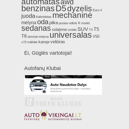
automatas
awd
benzinas
D5
dyzelis
Euro 4
mechaninė
juoda
Kabrioletas
oda
mėlyna
pilka
pusiau-odinis
R model
sedanas
SUV
T5
sidabrinė
smėlio
T4
universalas
T6
V50
tamsiai-melyna
veliūras
vairas-kaireje
v70
Ėi, Gūglės vartotojai!
Autofanų Klubai