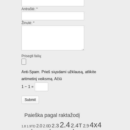
Antraštė:
*
Žinutė:
*
Prisegti failą:
Anti-Spam. Prieš siųsdami užklausą, atlikite
aritmetinį veiksmą. Ačiū
1 − 1 =
Paieška pagal raktažodį
2.4
4x4
2.4T
2.3
2.0
2.9
2.0D
1.8
1.9TD