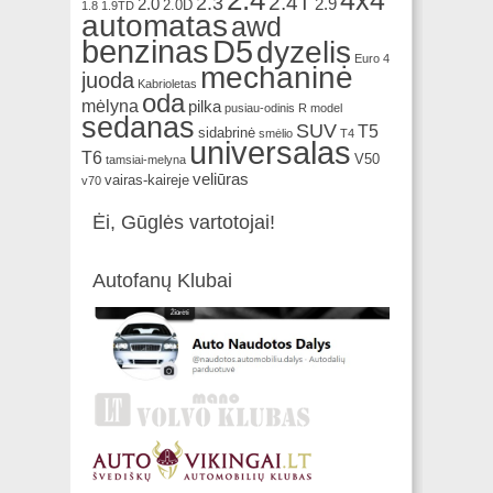
2.4
4x4
2.4T
2.3
2.0
2.9
2.0D
1.8
1.9TD
automatas
awd
benzinas
D5
dyzelis
Euro 4
mechaninė
juoda
Kabrioletas
oda
mėlyna
pilka
pusiau-odinis
R model
sedanas
SUV
T5
sidabrinė
smėlio
T4
universalas
T6
V50
tamsiai-melyna
veliūras
vairas-kaireje
v70
Ėi, Gūglės vartotojai!
Autofanų Klubai