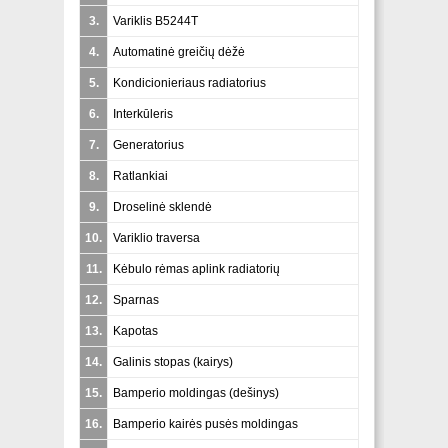
3.
Variklis B5244T
4.
Automatinė greičių dėžė
5.
Kondicionieriaus radiatorius
6.
Interkūleris
7.
Generatorius
8.
Ratlankiai
9.
Droselinė sklendė
10.
Variklio traversa
11.
Kėbulo rėmas aplink radiatorių
12.
Sparnas
13.
Kapotas
14.
Galinis stopas (kairys)
15.
Bamperio moldingas (dešinys)
16.
Bamperio kairės pusės moldingas