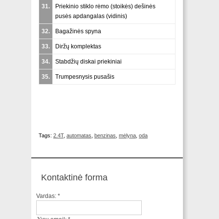
31.
Priekinio stiklo rėmo (stoikės) dešinės
pusės apdangalas (vidinis)
32.
Bagažinės spyna
33.
Diržų komplektas
34.
Stabdžių diskai priekiniai
35.
Trumpesnysis pusašis
Tags:
2.4T
,
automatas
,
benzinas
,
mėlyna
,
oda
Kontaktinė forma
Vardas:
*