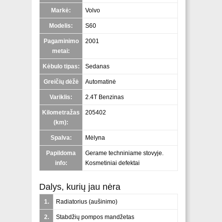
Markė:
Volvo
Modelis:
S60
Pagaminimo
2001
metai:
Kėbulo tipas:
Sedanas
Greičių dėžė
Automatinė
Variklis:
2.4T Benzinas
Kilometražas
205402
(km):
Spalva:
Mėlyna
Papildoma
Gerame techniniame stovyje.
info:
Kosmetiniai defektai
Dalys, kurių jau nėra
1.
Radiatorius (aušinimo)
2.
Stabdžių pompos mandžetas