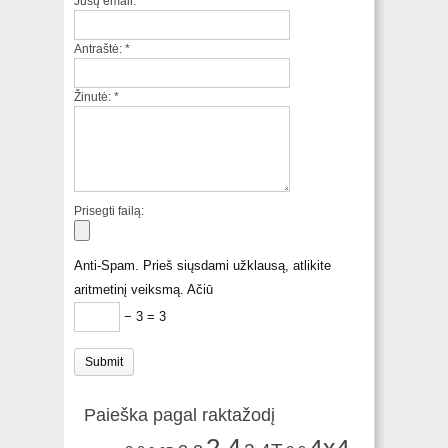
Jūsų email:
*
Antraštė:
*
Žinutė:
*
Prisegti failą:
Anti-Spam. Prieš siųsdami užklausą, atlikite
aritmetinį veiksmą. Ačiū
− 3 = 3
Paieška pagal raktažodį