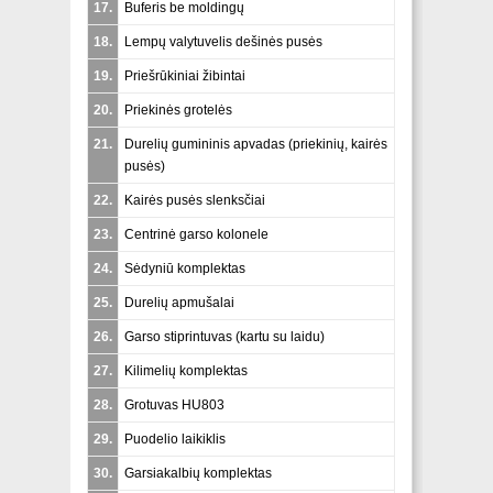
17.
Buferis be moldingų
18.
Lempų valytuvelis dešinės pusės
19.
Priešrūkiniai žibintai
20.
Priekinės grotelės
21.
Durelių gumininis apvadas (priekinių, kairės
pusės)
22.
Kairės pusės slenksčiai
23.
Centrinė garso kolonele
24.
Sėdyniū komplektas
25.
Durelių apmušalai
26.
Garso stiprintuvas (kartu su laidu)
27.
Kilimelių komplektas
28.
Grotuvas HU803
29.
Puodelio laikiklis
30.
Garsiakalbių komplektas