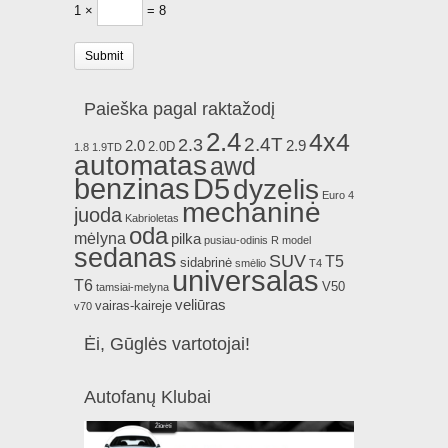
1 ×
= 8
Paieška pagal raktažodį
2.4
4x4
2.4T
2.3
2.0
2.9
2.0D
1.8
1.9TD
automatas
awd
benzinas
D5
dyzelis
Euro 4
mechaninė
juoda
Kabrioletas
oda
mėlyna
pilka
pusiau-odinis
R model
sedanas
SUV
T5
sidabrinė
smėlio
T4
universalas
T6
V50
tamsiai-melyna
veliūras
vairas-kaireje
v70
Ėi, Gūglės vartotojai!
Autofanų Klubai