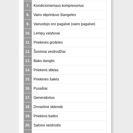
7.
Kondicionieriaus kompresorius
8.
Vairo stiprintuvo šlangelės
9.
Vairuotojo oro pagalvė (
vairo pagalve
)
10.
Lempų valytuvai
11.
Priekinės grotelės
12.
Šoniniai veidrodžiai
13.
Bako dangtis
14.
Priekinis stiklas
15.
Priekinės šakės
16.
Pusašiai
17.
Generatorius
18.
Droselinė sklendė
19.
Priekinis balkis
20.
Salono veidrodis