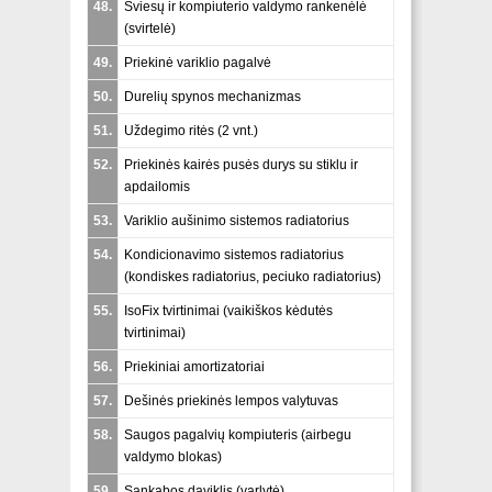
48.
Šviesų ir kompiuterio valdymo rankenėlė
(
svirtelė
)
49.
Priekinė variklio pagalvė
50.
Durelių spynos mechanizmas
51.
Uždegimo ritės (2 vnt.)
52.
Priekinės kairės pusės durys su stiklu ir
apdailomis
53.
Variklio aušinimo sistemos radiatorius
54.
Kondicionavimo sistemos radiatorius
(
kondiskes radiatorius, peciuko radiatorius
)
55.
IsoFix tvirtinimai (
vaikiškos kėdutės
tvirtinimai
)
56.
Priekiniai amortizatoriai
57.
Dešinės priekinės lempos valytuvas
58.
Saugos pagalvių kompiuteris (
airbegu
valdymo blokas
)
59.
Sankabos daviklis (
varlytė
)