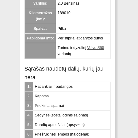
Variklis:
2.0 Benzinas
Kilometražas
189010
(km):
Spalva:
Pilka
Papildoma info:
Per stipriai atidarytos durys
Turime ir dyzelinį
Volvo S60
variantą
Sąrašas naudotų dalių, kurių jau
nėra
1.
Ratlankiai ir padangos
2.
Kapotas
3.
Priekiniai sparnai
4.
Sėdynės (
sostai odinis salonas
)
5.
Durelių apmušalai (
apsyvkes
)
6.
Priešrūkinės lempos (
halogenai
)