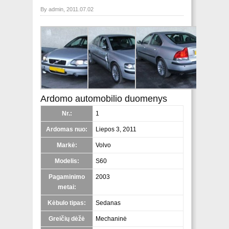
By admin, 2011.07.02
Ardomo automobilio duomenys
Nr.:
1
Ardomas nuo:
Liepos 3, 2011
Markė:
Volvo
Modelis:
S60
Pagaminimo
2003
metai:
Kėbulo tipas:
Sedanas
Greičių dėžė
Mechaninė