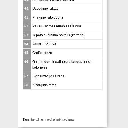
60.
Užvedimo raktas
61.
Priekinio rato guolis
62.
Pavarų svirties bumbulas ir oda
63.
Tepalo aušinimo bakelis (
karteris
)
64.
Variklis B5204T
65.
Greičių dėžė
66.
Galinių durų ir galinės palangės garso
kolonėlės
67.
Signalizacijos sirena
68.
Atsarginis ratas
Tags:
benzinas
,
mechaninė
,
sedanas