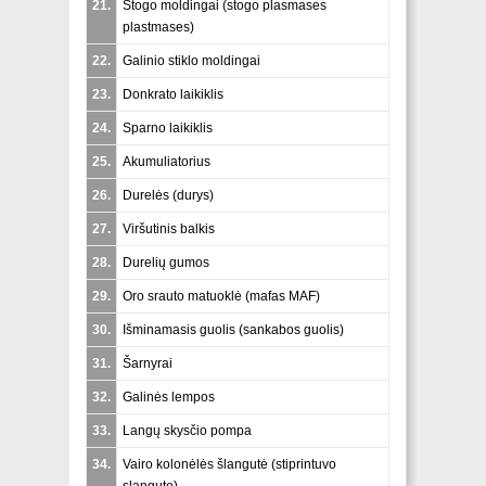
21.
Stogo moldingai (
stogo plasmases
plastmases
)
22.
Galinio stiklo moldingai
23.
Donkrato laikiklis
24.
Sparno laikiklis
25.
Akumuliatorius
26.
Durelės (
durys
)
27.
Viršutinis balkis
28.
Durelių gumos
29.
Oro srauto matuoklė (
mafas MAF
)
30.
Išminamasis guolis (
sankabos guolis
)
31.
Šarnyrai
32.
Galinės lempos
33.
Langų skysčio pompa
34.
Vairo kolonėlės šlangutė (
stiprintuvo
slangute
)