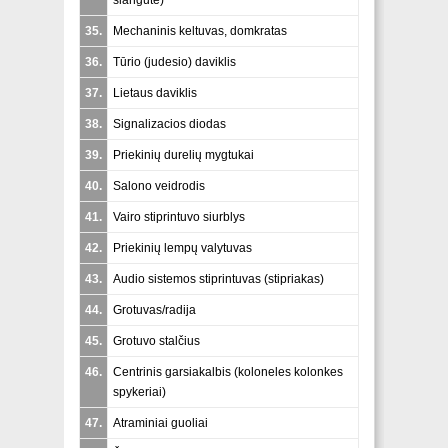
35.
Mechaninis keltuvas, domkratas
36.
Tūrio (judesio) daviklis
37.
Lietaus daviklis
38.
Signalizacios diodas
39.
Priekinių durelių mygtukai
40.
Salono veidrodis
41.
Vairo stiprintuvo siurblys
42.
Priekinių lempų valytuvas
43.
Audio sistemos stiprintuvas (
stipriakas
)
44.
Grotuvas/radija
45.
Grotuvo stalčius
46.
Centrinis garsiakalbis (
koloneles kolonkes
spykeriai
)
47.
Atraminiai guoliai